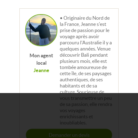
Originaire du Nord de
la France, Jeanne s'est
prise de passion pour le
voyage après avoir
parcouru l'Australie il y a
quelques années. Venue
découvrir Bali pendant
Mon agent
plusieurs mois, elle est
local
tombée amoureuse de
Jeanne
cette île, de ses paysages
authentiques, de ses
habitants et de sa
culture. Soucieuse de
vous transmettre un peu
de sa passion, elle rendra
vos voyages
enrichissants et
inoubliables.
Demander un devis