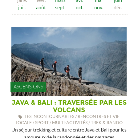
janv.
févr.
mars
avr.
mai
juin
juil.
août
sept.
oct.
nov.
déc.
ASCENSIONS
JAVA & BALI : TRAVERSÉE PAR LES
VOLCANS
LES INCONTOURNABLES / RENCONTRES ET VIE
LOCALE / SPORT / MULTI-ACTIVITÉS / TREK & RANDO
Un séjour trekking et culture entre Java et Bali pour les
amoureux de la randonnée et des paysages