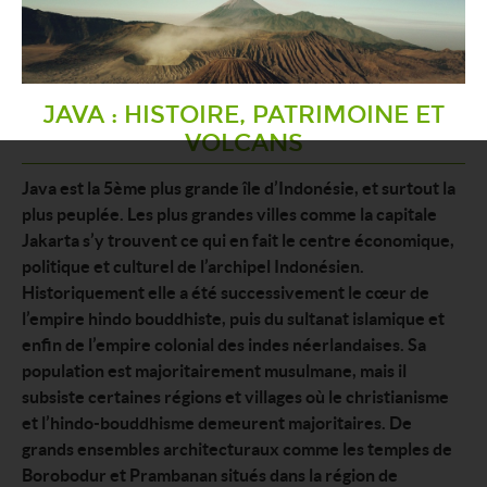
JAVA : HISTOIRE, PATRIMOINE ET
VOLCANS
Java est la 5ème plus grande île d’Indonésie, et surtout la
plus peuplée. Les plus grandes villes comme la capitale
Jakarta s’y trouvent ce qui en fait le centre économique,
politique et culturel de l’archipel Indonésien.
Historiquement elle a été successivement le cœur de
l’empire hindo bouddhiste, puis du sultanat islamique et
enfin de l’empire colonial des indes néerlandaises. Sa
population est majoritairement musulmane, mais il
subsiste certaines régions et villages où le christianisme
et l’hindo-bouddhisme demeurent majoritaires. De
grands ensembles architecturaux comme les temples de
Borobodur et Prambanan situés dans la région de