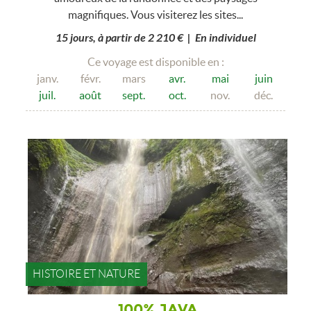
magnifiques. Vous visiterez les sites...
15 jours, à partir de 2 210 € | En individuel
Ce voyage est disponible en :
janv.
févr.
mars
avr.
mai
juin
juil.
août
sept.
oct.
nov.
déc.
HISTOIRE ET NATURE
100% JAVA