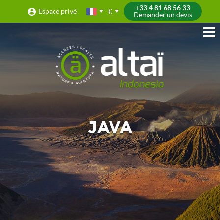
+33 4 81 68 56 33
€
Espace privé
Demander un devis
JAVA