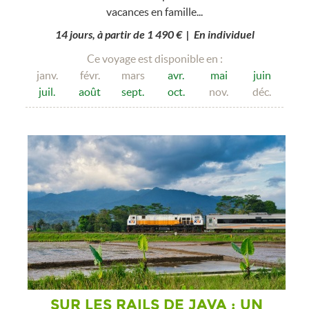
vacances en famille...
14 jours, à partir de 1 490 € | En individuel
Ce voyage est disponible en :
janv.
févr.
mars
avr.
mai
juin
juil.
août
sept.
oct.
nov.
déc.
SUR LES RAILS DE JAVA : UN