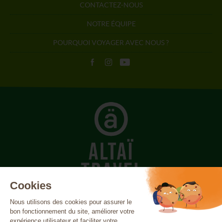
CONTACTEZ-NOUS
NOTRE ÉQUIPE
POURQUOI VOYAGER AVEC NOUS ?
Açores
Canada
Canaries
Cap-Vert