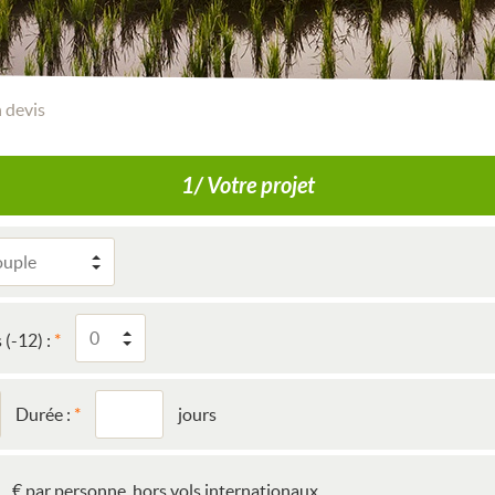
 devis
1/ Votre projet
 (-12) :
Durée :
jours
€ par personne, hors vols internationaux