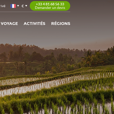
+33 4 81 68 56 33
€
rivé
Demander un devis
 VOYAGE
ACTIVITÉS
RÉGIONS