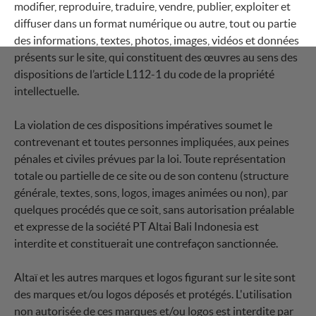
modifier, reproduire, traduire, vendre, publier, exploiter et
diffuser dans un format numérique ou autre, tout ou partie
des informations, textes, photos, images, vidéos et données
présents sur le site, qui constituent des œuvres au sens des
dispositions de l’article L112-1 du code de la propriété
intellectuelle.
La violation de ces dispositions impératives soumet le
contrevenant et toutes personnes impliquées, aux peines
pénales et civiles prévues par la loi. Toute représentation
totale ou partielle de ce site ou de son contenu (structure
générale, textes, sons, logos, images animées ou non), par
quelques procédés que ce soit, sans autorisation préalable
et expresse de la société PT Altai Bali Indonesia est
interdite et constituerait une contrefaçon sanctionnée.
Altaï et les autres marques et logos figurant sur le site sont
des marques et/ou logos déposés et protégés. L'utilisation
non autorisée de ces marques et/ou logos est interdite par