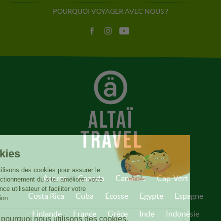
POURQUOI VOYAGER AVEC NOUS ?
Açores
Canada
Canaries
Cap-Vert
Costa Rica
Cuba
Écosse
Égypte
Espagne
Finlande
France
Grèce
Inde
Indonésie