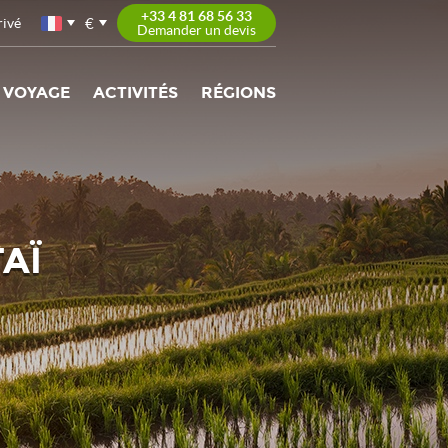
+33 4 81 68 56 33
€
rivé
Demander un devis
 VOYAGE
ACTIVITÉS
RÉGIONS
AÏ