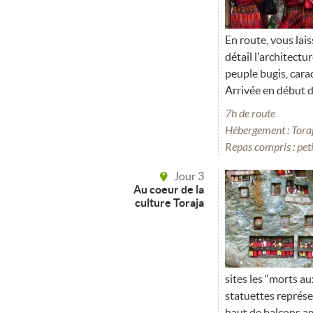
En route, vous lai
détail l'architectu
peuple bugis, carac
Arrivée en début d
7h de route
Hébergement : Toraj
Repas compris : pet
Jour 3
Au coeur de la
culture Toraja
sites les “morts au
statuettes représe
haut de balcons am