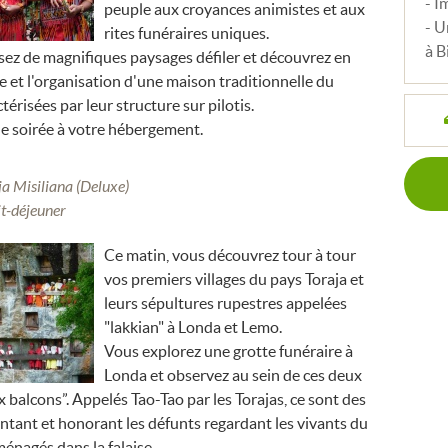
- I
peuple aux croyances animistes et aux
- U
rites funéraires uniques.
à B
ssez de magnifiques paysages défiler et découvrez en
re et l'organisation d'une maison traditionnelle du
térisées par leur structure sur pilotis.
e soirée à votre hébergement.
a Misiliana (Deluxe)
it-déjeuner
Ce matin, vous découvrez tour à tour
vos premiers villages du pays Toraja et
leurs sépultures rupestres appelées
"lakkian" à Londa et Lemo.
Vous explorez une grotte funéraire à
Londa et observez au sein de ces deux
x balcons”. Appelés Tao-Tao par les Torajas, ce sont des
ntant et honorant les défunts regardant les vivants du
énagés dans la falaise.