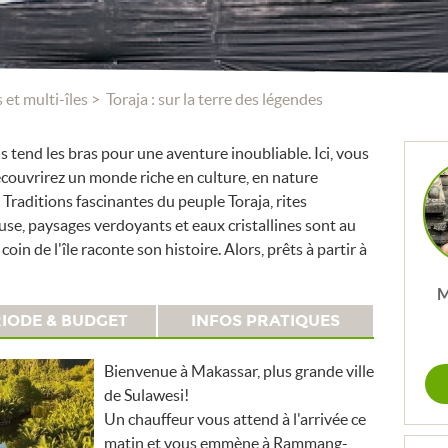
s et multi-îles
Toraja : sur la terre des légendes
s tend les bras pour une aventure inoubliable. Ici, vous
écouvrirez un monde riche en culture, en nature
Traditions fascinantes du peuple Toraja, rites
use, paysages verdoyants et eaux cristallines sont au
n de l'île raconte son histoire. Alors, prêts à partir à
M
IODE & BUDGET
INFOS PRATIQUES
Bienvenue à Makassar, plus grande ville
de Sulawesi!
Un chauffeur vous attend à l'arrivée ce
matin et vous emmène à Rammang-