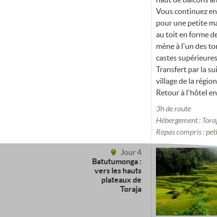
Vous continuez ens
pour une petite ma
au toit en forme 
mène à l'un des to
castes supérieures
Transfert par la su
village de la région
Retour à l'hôtel en
3h de route
Hébergement : Toraj
Repas compris : pet
Jour 4
Batutumonga :
vers les hauts
plateaux de
Toraja