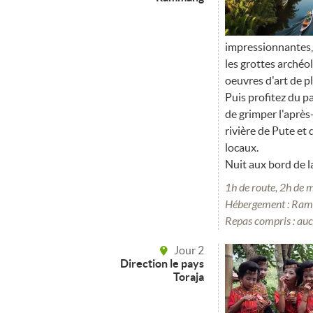
impressionnantes, s
les grottes archéo
oeuvres d'art de p
Puis profitez du p
de grimper l'après
rivière de Pute et
locaux.
Nuit aux bord de 
1h de route, 2h de 
Hébergement : Ra
Repas compris : au
Jour 2
Direction le pays
Toraja