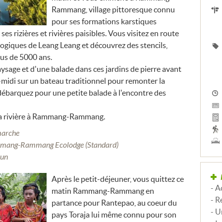
Rammang, village pittoresque connu
pour ses formations karstiques
es rizières et rivières paisibles. Vous visitez en route
logiques de Leang Leang et découvrez des stencils,
lus de 5000 ans.
aysage et d'une balade dans ces jardins de pierre avant
-midi sur un bateau traditionnel pour remonter la
 débarquez pour une petite balade à l'encontre des
la rivière à Rammang-Rammang.
marche
mmang-Rammang Ecolodge (Standard)
cun
Après le petit-déjeuner, vous quittez ce
- A
matin Rammang-Rammang en
- R
partance pour Rantepao, au coeur du
- U
pays Toraja lui même connu pour son