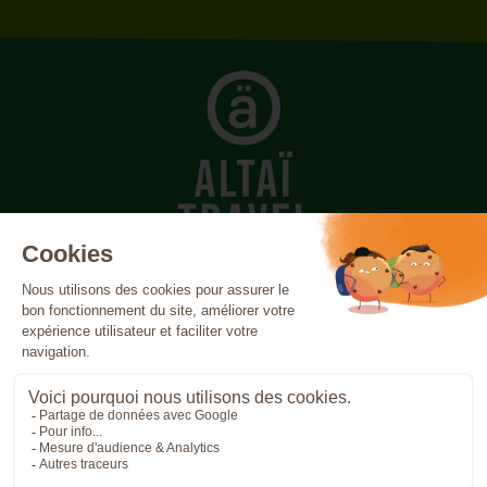
Açores
Canada
Canaries
Cap-Vert
Costa Rica
Cuba
Écosse
Égypte
Espagne
Finlande
France
Grèce
Inde
Indonésie
Irlande
Islande
Italie
Jordanie
Madère
Maroc
Népal
Norvège
Oman
Patagonie