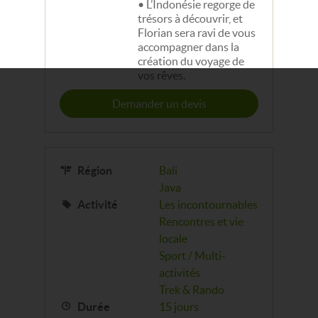
L’Indonésie regorge de
trésors à découvrir, et
Florian sera ravi de vous
accompagner dans la
création du voyage de
vos rêves.
Demander un devis
Région
Bali
Java
Activité
Les incontournables
Rencontres et vie
locale
Sport / Multi-
activités
Trek & Rando
Durée
15 jours