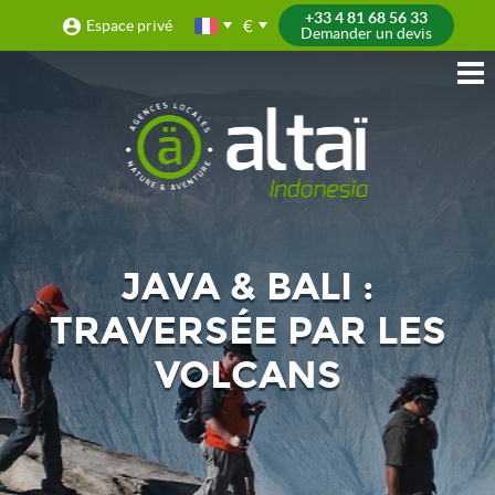
+33 4 81 68 56 33
€
Espace privé
Demander un devis
JAVA & BALI :
TRAVERSÉE PAR LES
VOLCANS