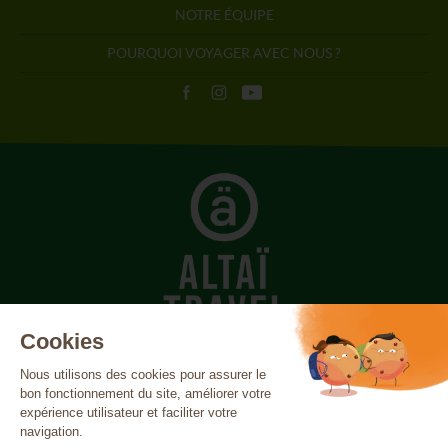
NOTRE ÉQUIPE
POURQUOI VOYAGER AVEC NOUS ?
Açores
Canada
Canaries
Cap-Vert
Costa Rica
Cuba
Écosse
Égypte
Espagne