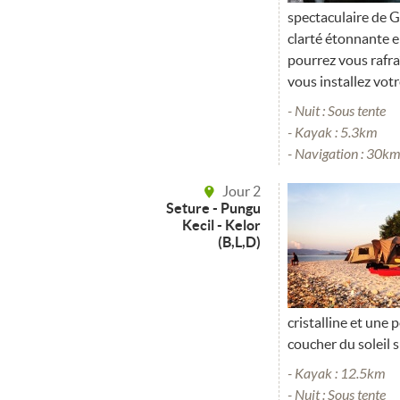
spectaculaire de 
clarté étonnante e
pourrez vous rafra
vous installez vot
- Nuit : Sous tente
- Kayak : 5.3km
- Navigation : 30k
Jour 2
Seture - Pungu
Kecil - Kelor
(B,L,D)
cristalline et une 
coucher du soleil 
- Kayak : 12.5km
- Nuit : Sous tente