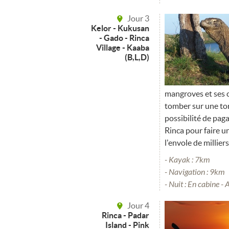
Jour 3
Kelor - Kukusan
- Gado - Rinca
Village - Kaaba
(B,L,D)
mangroves et ses c
tomber sur une tor
possibilité de pag
Rinca pour faire 
l'envole de millier
- Kayak : 7km
- Navigation : 9km
- Nuit : En cabine - 
Jour 4
Rinca - Padar
Island - Pink