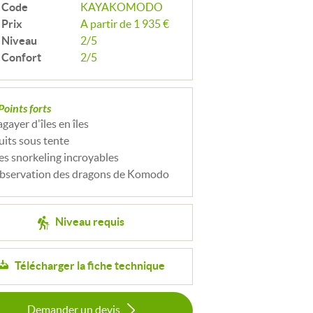
Code
KAYAKOMODO
Prix
A partir de 1 935 €
Niveau
2/5
Confort
2/5
Points forts
agayer d'îles en îles
uits sous tente
es snorkeling incroyables
bservation des dragons de Komodo
Niveau requis
Télécharger la fiche technique
Demander un devis