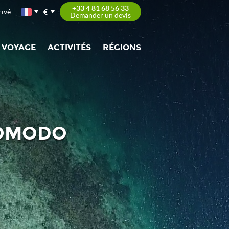
+33 4 81 68 56 33
€
rivé
Demander un devis
 VOYAGE
ACTIVITÉS
RÉGIONS
KOMODO