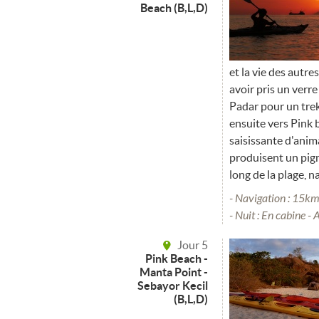
Beach (B,L,D)
et la vie des autres
avoir pris un verre
Padar pour un trek
ensuite vers Pink 
saisissante d'ani
produisent un pigm
long de la plage, 
- Navigation : 15k
- Nuit : En cabine - 
Jour 5
Pink Beach -
Manta Point -
Sebayor Kecil
(B,L,D)