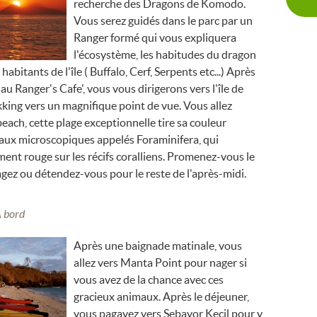
recherche des Dragons de Komodo.
Vous serez guidés dans le parc par un
Ranger formé qui vous expliquera
l'écosystème, les habitudes du dragon
 habitants de l'île ( Buffalo, Cerf, Serpents etc...) Après
 au Ranger's Cafe', vous vous dirigerons vers l'île de
king vers un magnifique point de vue. Vous allez
beach, cette plage exceptionnelle tire sa couleur
maux microscopiques appelés Foraminifera, qui
ent rouge sur les récifs coralliens. Promenez-vous le
nagez ou détendez-vous pour le reste de l'après-midi.
m
A bord
Après une baignade matinale, vous
allez vers Manta Point pour nager si
vous avez de la chance avec ces
gracieux animaux. Après le déjeuner,
vous pagayez vers Sebayor Kecil pour y