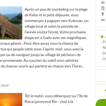
Après un peu de snorkeling sur la plage
de Kelor et le petit déjeuner, vous
commençez à pagayer vers Kukusan, un
village local et selon la periode de
l'année visitez l'école. Votre prochaine
étape est à Gado avec ses magnifiques
- P
oraux géants . Peut-être aurez vous la chance de
- N
tue qui peuple cette zone. L'après-midi, vous avez la
- D
ayer ou de naviguer jusqu'au village de pêcheurs de
- O
une promenade. Au coucher du soleil vous admirez
s de chauve-souris qui partent en chasse vers Flores..
A bord
Tôt le matin, vous débarquez sur l'île de
Rinca (prononcé Rin - cha) à la