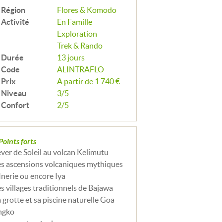
Région
Flores & Komodo
Activité
En Famille
Exploration
Trek & Rando
Durée
13 jours
Code
ALINTRAFLO
Prix
A partir de 1 740 €
Niveau
3/5
Confort
2/5
Points forts
ever de Soleil au volcan Kelimutu
es ascensions volcaniques mythiques
Inerie ou encore Iya
es villages traditionnels de Bajawa
a grotte et sa piscine naturelle Goa
ngko