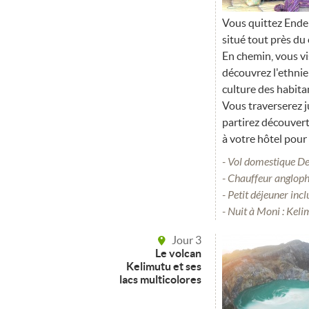
Vous quittez Ende 
situé tout près du
En chemin, vous vi
découvrez l'ethnie
culture des habita
Vous traverserez ju
partirez découvert
à votre hôtel pour 
- Vol domestique D
- Chauffeur anglop
- Petit déjeuner incl
- Nuit à Moni : Kel
Jour 3
Le volcan
Kelimutu et ses
lacs multicolores