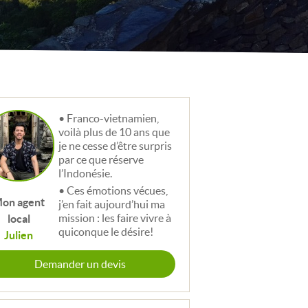
Franco-vietnamien,
voilà plus de 10 ans que
je ne cesse d’être surpris
par ce que réserve
l’Indonésie.
Ces émotions vécues,
on agent
j’en fait aujourd’hui ma
mission : les faire vivre à
local
quiconque le désire!
Julien
Demander un devis