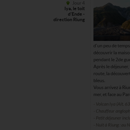
Jour 4
Iya, le toit
d'Ende -
direction Riung
d'un peu de temps 
découvrir la maiso
pendant le 2de gue
Après le déjeuner,
route, la découver
bleus.
Vous arrivez à Riu
mer, et face au Par
- Volcan Iya (Alt. 6
- Chauffeur angloph
- Petit déjeuner incl
- Nuit à Riung : au