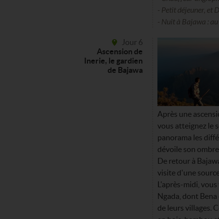
- Petit déjeuner, et 
- Nuit à Bajawa : a
Jour 6
Ascension de
Inerie, le gardien
de Bajawa
Après une ascensio
vous atteignez le
panorama les diffé
dévoile son ombre 
De retour à Bajawa
visite d'une sourc
L'après-midi, vous 
Ngada, dont Bena 
de leurs villages.