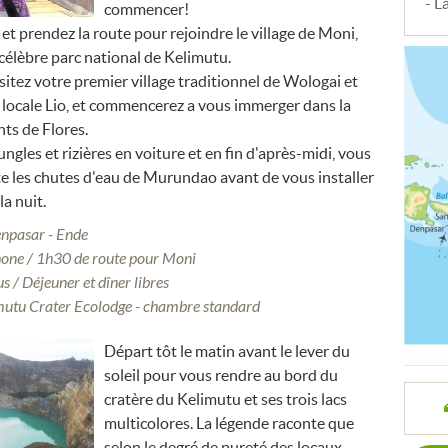
- L
commencer!
et prendez la route pour rejoindre le village de Moni,
 célèbre parc national de Kelimutu.
sitez votre premier village traditionnel de Wologai et
 locale Lio, et commencerez a vous immerger dans la
nts de Flores.
ngles et rizières en voiture et en fin d'après-midi, vous
e les chutes d'eau de Murundao avant de vous installer
la nuit.
enpasar - Ende
hone / 1h30 de route pour Moni
us / Déjeuner et dîner libres
imutu Crater Ecolodge - chambre standard
Départ tôt le matin avant le lever du
soleil pour vous rendre au bord du
cratère du Kelimutu et ses trois lacs
multicolores. La légende raconte que
selon le degré de pureté des locaux,