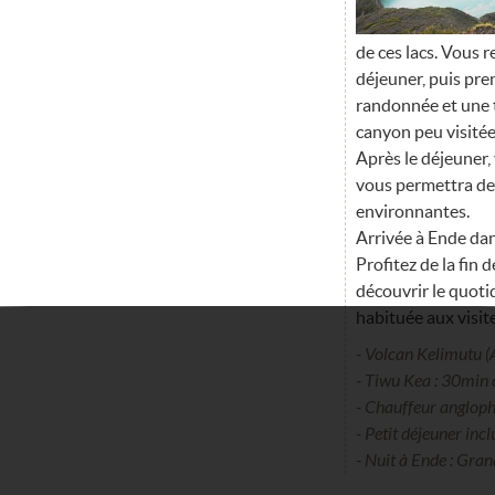
de ces lacs. Vous 
déjeuner, puis pre
randonnée et une t
canyon peu visitée
Après le déjeuner,
vous permettra de 
environnantes.
Arrivée à Ende dans
Profitez de la fin 
découvrir le quoti
habituée aux visit
- Volcan Kelimutu 
- Tiwu Kea : 30min 
- Chauffeur angloph
- Petit déjeuner incl
- Nuit à Ende : Gra