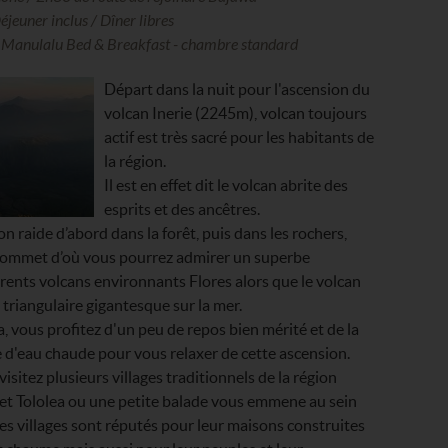
Déjeuner inclus / Dîner libres
u Manulalu Bed & Breakfast - chambre standard
Départ dans la nuit pour l'ascension du
volcan Inerie (2245m), volcan toujours
actif est très sacré pour les habitants de
la région.
Il est en effet dit le volcan abrite des
esprits et des ancêtres.
n raide d’abord dans la forêt, puis dans les rochers,
 sommet d’où vous pourrez admirer un superbe
rents volcans environnants Flores alors que le volcan
triangulaire gigantesque sur la mer.
, vous profitez d'un peu de repos bien mérité et de la
e d'eau chaude pour vous relaxer de cette ascension.
visitez plusieurs villages traditionnels de la région
et Tololea ou une petite balade vous emmene au sein
 Ces villages sont réputés pour leur maisons construites