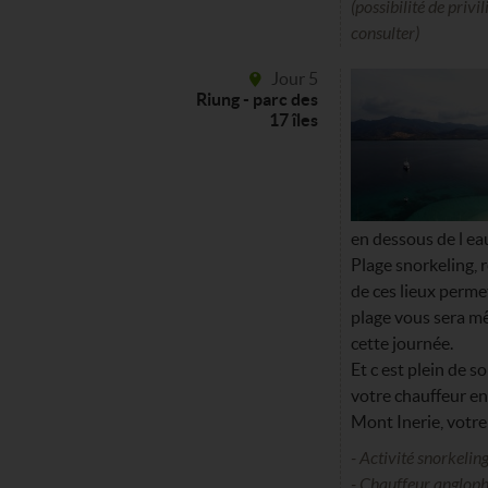
(possibilité de privi
consulter)
Jour 5
Riung - parc des
17 îles
en dessous de l ea
Plage snorkeling, 
de ces lieux perme
plage vous sera m
cette journée.
Et c est plein de 
votre chauffeur en
Mont Inerie, votr
- Activité snorkelin
- Chauffeur angloph