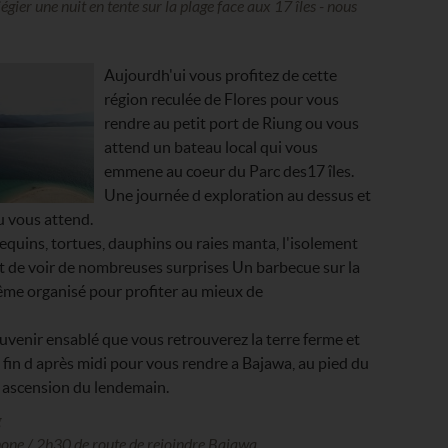
liégier une nuit en tente sur la plage face aux 17 îles - nous
Aujourdh'ui vous profitez de cette
région reculée de Flores pour vous
rendre au petit port de Riung ou vous
attend un bateau local qui vous
emmene au coeur du Parc des17 îles.
Une journée d exploration au dessus et
u vous attend.
requins, tortues, dauphins ou raies manta, l'isolement
t de voir de nombreuses surprises Un barbecue sur la
ême organisé pour profiter au mieux de
souvenir ensablé que vous retrouverez la terre ferme et
 fin d après midi pour vous rendre a Bajawa, au pied du
e ascension du lendemain.
g
one / 2h30 de route de rejoindre Bajawa