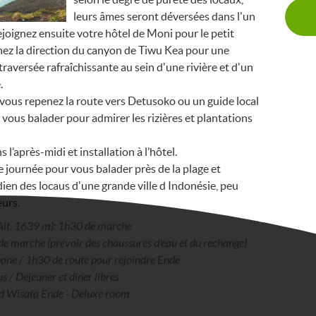
leurs âmes seront déversées dans l'un
rejoignez ensuite votre hôtel de Moni pour le petit
nez la direction du canyon de Tiwu Kea pour une
raversée rafraîchissante au sein d'une rivière et d'un
.
 vous repenez la route vers Detusoko ou un guide local
vous balader pour admirer les rizières et plantations
 l’après-midi et installation à l’hôtel.
de journée pour vous balader près de la plage et
dien des locaus d'une grande ville d Indonésie, peu
eurs.
(Alt. 1639 m): 1h30 de marche
de marche (prévoir des chaussures d'eau et du rechange)
one / 1h30 de route pour rejoindre Ende
us / Déjeuner et dîner libres
nd Wisata Ende - Deluxe room