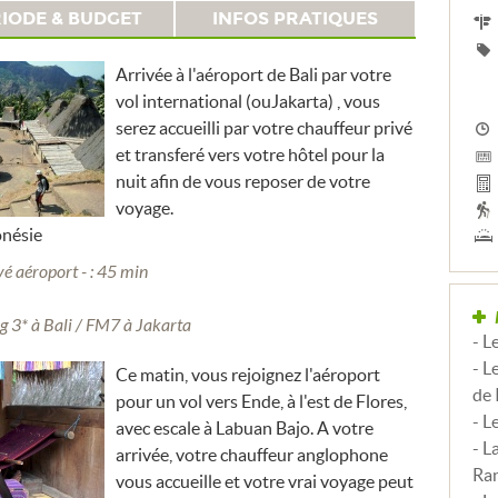
IODE & BUDGET
INFOS PRATIQUES
Arrivée à l'aéroport de Bali par votre
vol international (ouJakarta) , vous
serez accueilli par votre chauffeur privé
et transferé vers votre hôtel pour la
nuit afin de vous reposer de votre
voyage.
onésie
ivé aéroport - : 45 min
 3* à Bali / FM7 à Jakarta
- L
- L
Ce matin, vous rejoignez l'aéroport
de 
pour un vol vers Ende, à l'est de Flores,
- L
avec escale à Labuan Bajo. A votre
- L
arrivée, votre chauffeur anglophone
Ra
vous accueille et votre vrai voyage peut