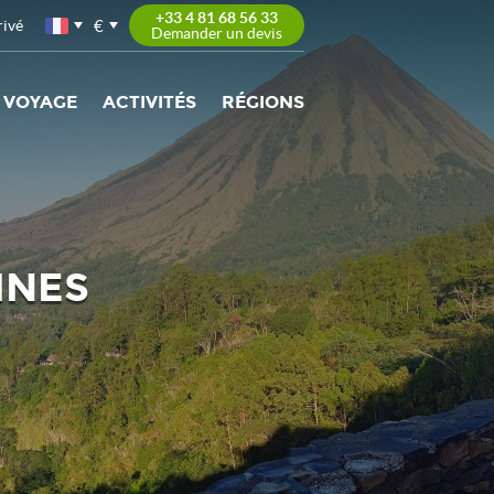
+33 4 81 68 56 33
€
rivé
Demander un devis
 VOYAGE
ACTIVITÉS
RÉGIONS
INES