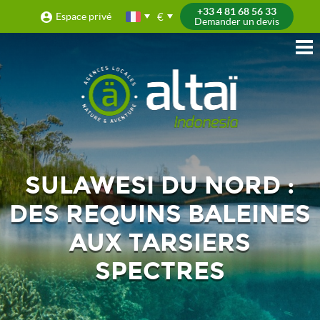
+33 4 81 68 56 33
€
Espace privé
Demander un devis
SULAWESI DU NORD :
DES REQUINS BALEINES
AUX TARSIERS
SPECTRES