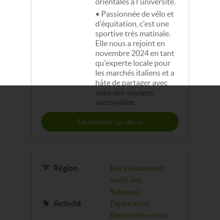
orientales à l'université.
Passionnée de vélo et
d'équitation, c'est une
sportive très matinale.
Elle nous a rejoint en
novembre 2024 en tant
qu'experte locale pour
les marchés italiens et a
hâte de partager avec
vous des voyages
incroyables.
Demander un devis
Région
Îles lointaines et
multi-îles
Sulawesi
Activité
Exploration
Rencontres et vie