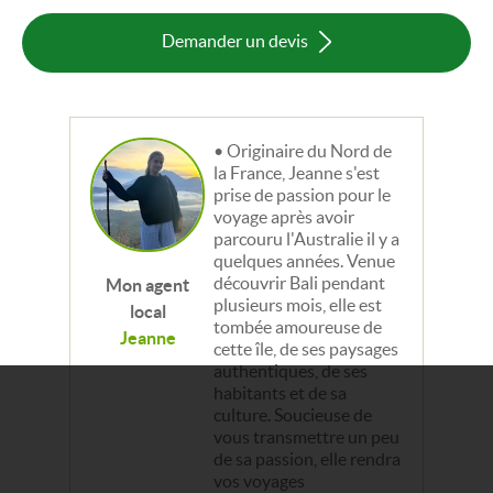
Demander un devis
Originaire du Nord de
la France, Jeanne s'est
prise de passion pour le
voyage après avoir
parcouru l'Australie il y a
quelques années. Venue
découvrir Bali pendant
Mon agent
plusieurs mois, elle est
local
tombée amoureuse de
Jeanne
cette île, de ses paysages
authentiques, de ses
habitants et de sa
culture. Soucieuse de
vous transmettre un peu
de sa passion, elle rendra
vos voyages