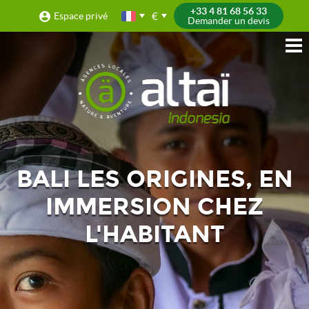
+33 4 81 68 56 33
€
Espace privé
Demander un devis
BALI LES ORIGINES, EN
IMMERSION CHEZ
L'HABITANT