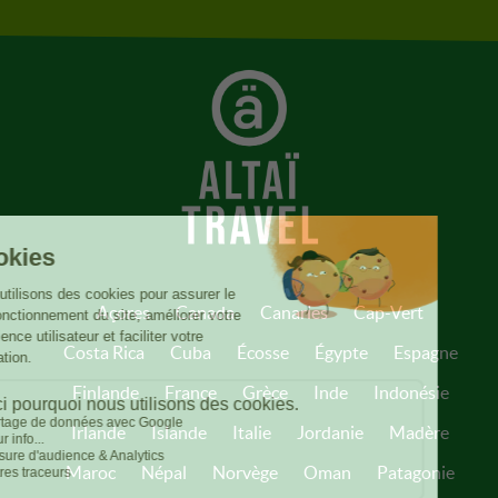
Açores
Canada
Canaries
Cap-Vert
Costa Rica
Cuba
Écosse
Égypte
Espagne
Finlande
France
Grèce
Inde
Indonésie
Irlande
Islande
Italie
Jordanie
Madère
Maroc
Népal
Norvège
Oman
Patagonie