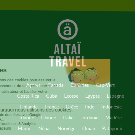
Açores
Canada
Canaries
Cap-Vert
Costa Rica
Cuba
Écosse
Égypte
Espagne
Finlande
France
Grèce
Inde
Indonésie
Irlande
Islande
Italie
Jordanie
Madère
Maroc
Népal
Norvège
Oman
Patagonie