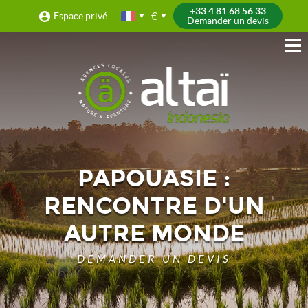
+33 4 81 68 56 33
€
Espace privé
Demander un devis
PAPOUASIE :
RENCONTRE D'UN
AUTRE MONDE
DEMANDER UN DEVIS