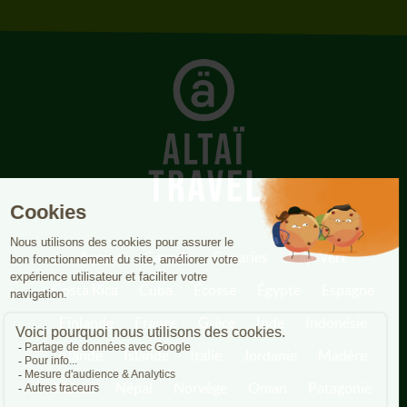
Açores
Canada
Canaries
Cap-Vert
Costa Rica
Cuba
Écosse
Égypte
Espagne
Finlande
France
Grèce
Inde
Indonésie
Irlande
Islande
Italie
Jordanie
Madère
Maroc
Népal
Norvège
Oman
Patagonie