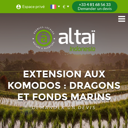
+33 4 81 68 56 33
€
Espace privé
Demander un devis
EXTENSION AUX
KOMODOS : DRAGONS
ET FONDS MARINS
DEMANDER UN DEVIS