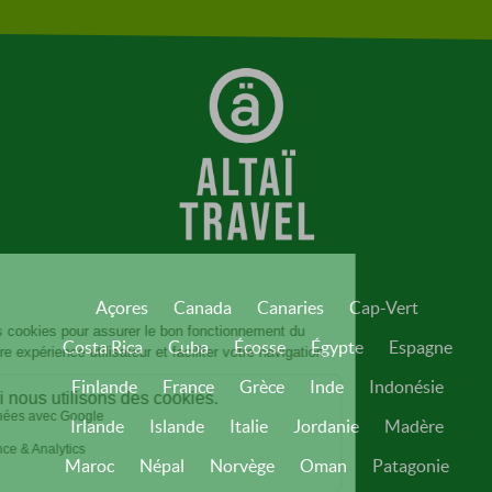
Açores
Canada
Canaries
Cap-Vert
Costa Rica
Cuba
Écosse
Égypte
Espagne
Finlande
France
Grèce
Inde
Indonésie
Irlande
Islande
Italie
Jordanie
Madère
Maroc
Népal
Norvège
Oman
Patagonie