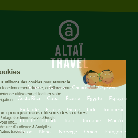
Açores
Canada
Canaries
Cap-Vert
Costa Rica
Cuba
Écosse
Égypte
Espagne
Finlande
France
Grèce
Inde
Indonésie
Irlande
Islande
Italie
Jordanie
Madère
Maroc
Népal
Norvège
Oman
Patagonie