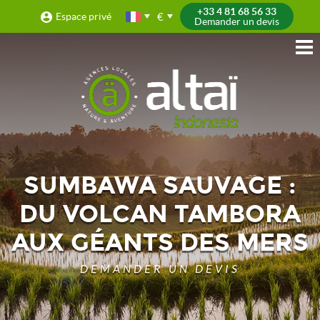
+33 4 81 68 56 33
€
Espace privé
Demander un devis
SUMBAWA SAUVAGE :
DU VOLCAN TAMBORA
AUX GÉANTS DES MERS
DEMANDER UN DEVIS