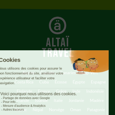
Açores
Canada
Canaries
Cap-Vert
Costa Rica
Cuba
Écosse
Égypte
Espagne
Finlande
France
Grèce
Inde
Indonésie
Irlande
Islande
Italie
Jordanie
Madère
Maroc
Népal
Norvège
Oman
Patagonie