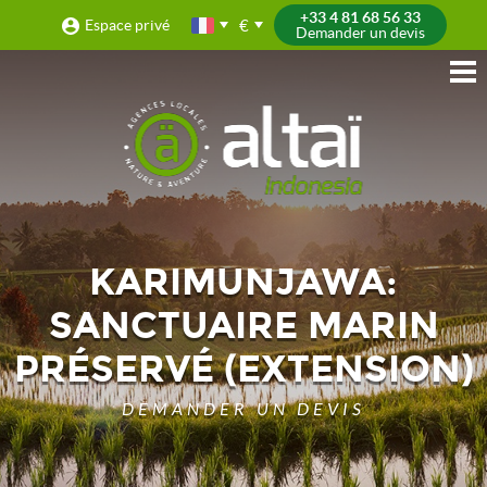
+33 4 81 68 56 33
€
Espace privé
Demander un devis
KARIMUNJAWA:
SANCTUAIRE MARIN
PRÉSERVÉ (EXTENSION)
DEMANDER UN DEVIS