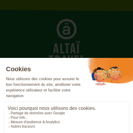
Açores
Canada
Canaries
Cap-Vert
Costa Rica
Cuba
Écosse
Égypte
Espagne
Finlande
France
Grèce
Inde
Indonésie
Irlande
Islande
Italie
Jordanie
Madère
Maroc
Népal
Norvège
Oman
Patagonie