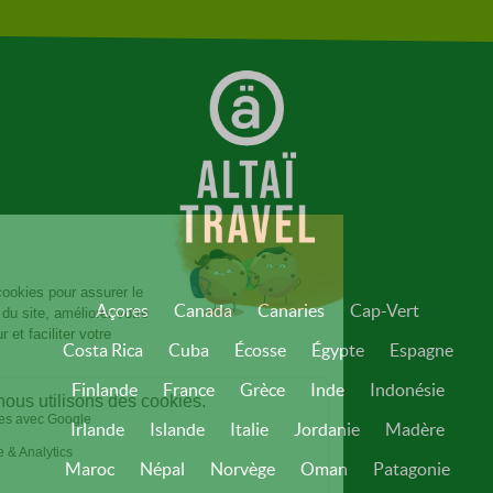
Açores
Canada
Canaries
Cap-Vert
Costa Rica
Cuba
Écosse
Égypte
Espagne
Finlande
France
Grèce
Inde
Indonésie
Irlande
Islande
Italie
Jordanie
Madère
Maroc
Népal
Norvège
Oman
Patagonie